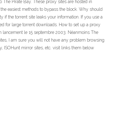
o The Pirate Bay. These proxy sites are hosted in
re the easiest methods to bypass the block. Why should
if the torrent site leaks your information. If you use a
ed for large torrent downloads. How to set up a proxy
s son lancement le 15 septembre 2003. Néanmoins The
sites, I am sure you will not have any problem browsing
, ISOHunt mirror sites, etc. visit links them below