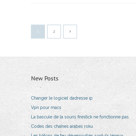
1
2
New Posts
Changer le logiciel dadresse ip
Vpn pour macs
La bascule de la souris firestick ne fonctionne pas
Codes des chaînes arabes roku
Les bâtons de feu déverrouillés sont-ils légaux