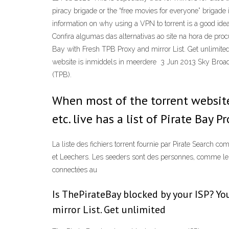
piracy brigade or the “free movies for everyone” brigade is
information on why using a VPN to torrent is a good ide
Confira algumas das alternativas ao site na hora de pr
Bay with Fresh TPB Proxy and mirror List. Get unlimited
website is inmiddels in meerdere 3 Jun 2013 Sky Broadba
(TPB).
When most of the torrent websites
etc. live has a list of Pirate Bay Pr
La liste des fichiers torrent fournie par Pirate Search c
et Leechers. Les seeders sont des personnes, comme les h
connectées au
Is ThePirateBay blocked by your ISP? Yo
mirror List. Get unlimited