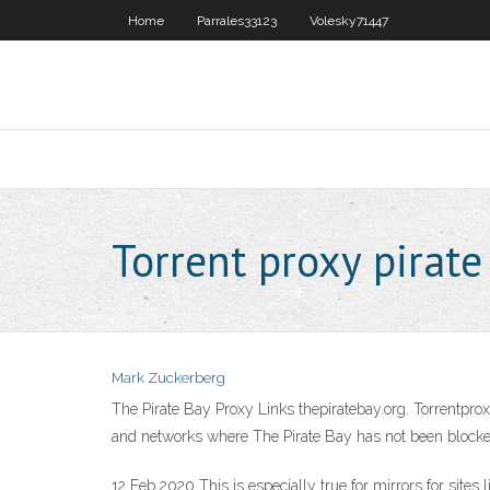
Home
Parrales33123
Volesky71447
Torrent proxy pirate
Mark Zuckerberg
The Pirate Bay Proxy Links thepiratebay.org. Torrentproxy
and networks where The Pirate Bay has not been blocke
12 Feb 2020 This is especially true for mirrors for site