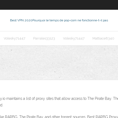
Best VPN 2020
Pourquoi le temps de pop-corn ne fonctionne-t-il pas
Volesky71447
Parrales33123
Volesky71447
Mattiace8340
.io maintains a list of proxy sites that allow access to The Pirate Bay. The
d.
s like RARBG, The Pirate Bay, and other torrent sources. Best RARBG Proxy 