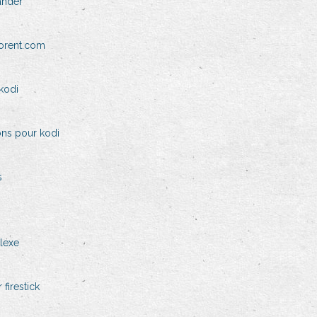
ander
torent.com
kodi
ons pour kodi
s
lexe
 firestick