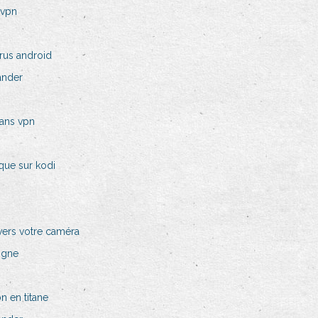
 vpn
rus android
ander
ans vpn
que sur kodi
avers votre caméra
ligne
n en titane