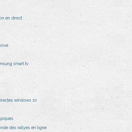
ion en direct
privé
msung smart tv
directes windows 10
mpiques
de des rallyes en ligne