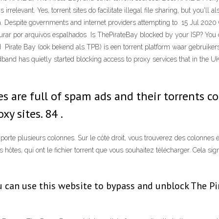
 irrelevant. Yes, torrent sites do facilitate illegal file sharing, but you'
a. Despite governments and internet providers attempting to 15 Jul 2020 O
ocurar por arquivos espalhados Is ThePirateBay blocked by your ISP? You 
 Pirate Bay (ook bekend als TPB) is een torrent platform waar gebruiker
nd has quietly started blocking access to proxy services that in the UK
 are full of spam ads and their torrents co
oxy sites. 84 .
omporte plusieurs colonnes. Sur le côté droit, vous trouverez des colonnes 
ôtes, qui ont le fichier torrent que vous souhaitez télécharger. Cela sign
u can use this website to bypass and unblock The P