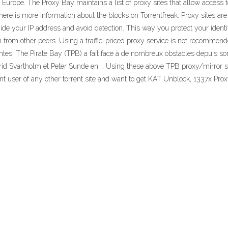
urope. The Proxy Bay maintains a list of proxy sites that allow access t
ere is more information about the blocks on Torrentfreak. Proxy sites a
de your IP address and avoid detection. This way you protect your identity 
n from other peers. Using a traffic-priced proxy service is not recommend
rentes, The Pirate Bay (TPB) a fait face à de nombreux obstacles depui
ottfrid Svartholm et Peter Sunde en … Using these above TPB proxy/mirror 
nt user of any other torrent site and want to get KAT Unblock, 1337x Proxy