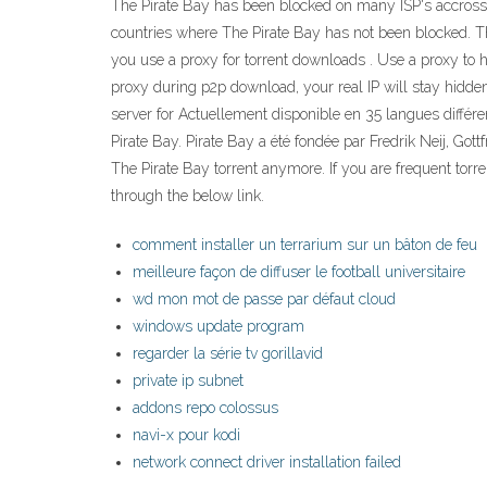
The Pirate Bay has been blocked on many ISP's accross E
countries where The Pirate Bay has not been blocked. Th
you use a proxy for torrent downloads . Use a proxy to hi
proxy during p2p download, your real IP will stay hidde
server for Actuellement disponible en 35 langues diffé
Pirate Bay. Pirate Bay a été fondée par Fredrik Neij, G
The Pirate Bay torrent anymore. If you are frequent torre
through the below link.
comment installer un terrarium sur un bâton de feu
meilleure façon de diffuser le football universitaire
wd mon mot de passe par défaut cloud
windows update program
regarder la série tv gorillavid
private ip subnet
addons repo colossus
navi-x pour kodi
network connect driver installation failed