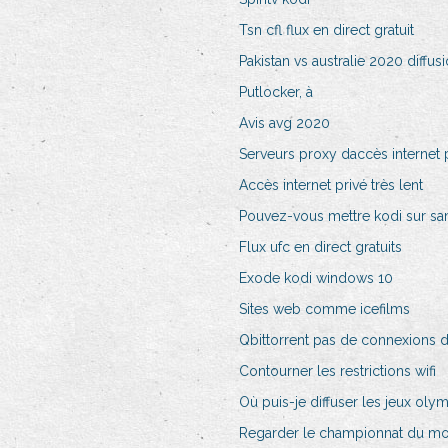
Tsn cfl flux en direct gratuit
Pakistan vs australie 2020 diffus
Putlocker, à
Avis avg 2020
Serveurs proxy daccès internet 
Accès internet privé très lent
Pouvez-vous mettre kodi sur sa
Flux ufc en direct gratuits
Exode kodi windows 10
Sites web comme icefilms
Qbittorrent pas de connexions 
Contourner les restrictions wifi
Où puis-je diffuser les jeux oly
Regarder le championnat du mon