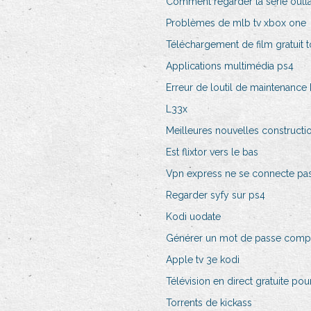
Comment regarder la série outl
Problèmes de mlb tv xbox one
Téléchargement de film gratuit 
Applications multimédia ps4
Erreur de loutil de maintenance 
L33x
Meilleures nouvelles constructi
Est flixtor vers le bas
Vpn express ne se connecte pa
Regarder syfy sur ps4
Kodi uodate
Générer un mot de passe comp
Apple tv 3e kodi
Télévision en direct gratuite pour
Torrents de kickass