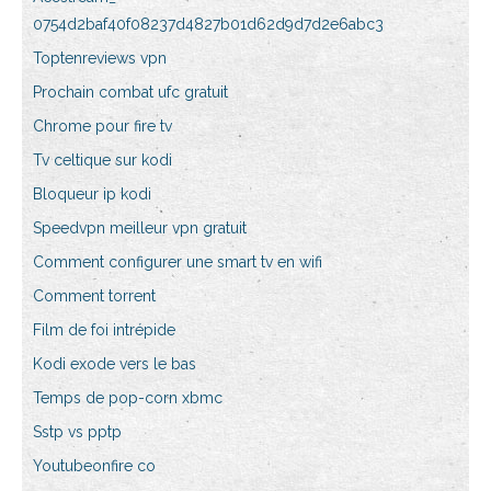
0754d2baf40f08237d4827b01d62d9d7d2e6abc3
Toptenreviews vpn
Prochain combat ufc gratuit
Chrome pour fire tv
Tv celtique sur kodi
Bloqueur ip kodi
Speedvpn meilleur vpn gratuit
Comment configurer une smart tv en wifi
Comment torrent
Film de foi intrépide
Kodi exode vers le bas
Temps de pop-corn xbmc
Sstp vs pptp
Youtubeonfire co