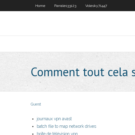
Home
Parrales33123
Volesky71447
Comment tout cela s
Guest
journaux vpn avast
batch file to map network drives
boîte de télévision vpn