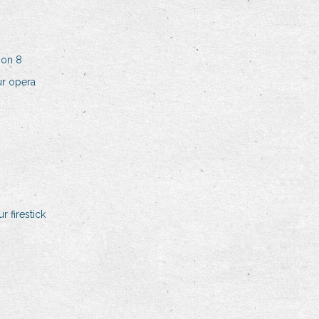
son 8
ur opera
 firestick