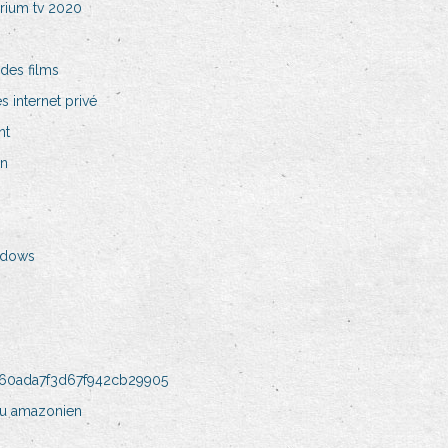
arium tv 2020
des films
 internet privé
nt
pn
ndows
760ada7f3d67f942cb29905
eu amazonien