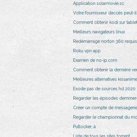
Application solarmovie.sc
Votre fournisseur daccès peut-i
Comment obtenir kodi sur table
Meilleurs navigateurs linux
Redémarrage norton 360 requis
Roku vpn app
Examen de no-ip.com
Comment obtenir la dernière ve
Meilleures alternatives kissanim
Exode pas de sources hd 2020
Regarder les épisodes demmerda
Créer un compte de messageri
Regarder le championnat du mon
Putlocker, à
Liste de tous les sites torrent