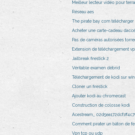
Meilleur lecteur vidéo pour terr
Réseau aes
The pirate bay com télécharger 
Acheter une carte-cadeau daccès
Pas de caméras autorisées torre
Extension de téléchargement v
Jailbreak firestick 2
Véritable examen débrid
Téléchargement de kodi sur wi
Cloner un firestick
Ajouter kodi au chromecast
Construction de colosse kodi
Acestream_ 02d5ea172dcf1ff4c
Comment pirater un bâton de f
Vpn tcp ou udp