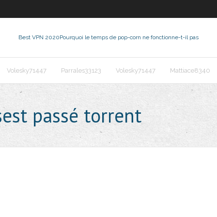
Best VPN 2020
Pourquoi le temps de pop-corn ne fonctionne-t-il pas
Volesky71447
Parrales33123
Volesky71447
Mattiace8340
est passé torrent