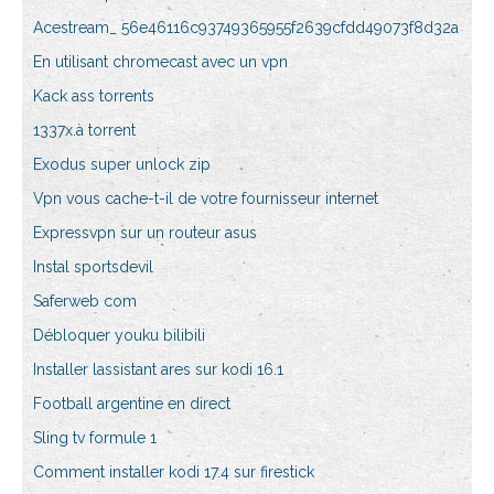
Acestream_ 56e46116c93749365955f2639cfdd49073f8d32a
En utilisant chromecast avec un vpn
Kack ass torrents
1337x.à torrent
Exodus super unlock zip
Vpn vous cache-t-il de votre fournisseur internet
Expressvpn sur un routeur asus
Instal sportsdevil
Saferweb com
Débloquer youku bilibili
Installer lassistant ares sur kodi 16.1
Football argentine en direct
Sling tv formule 1
Comment installer kodi 17.4 sur firestick