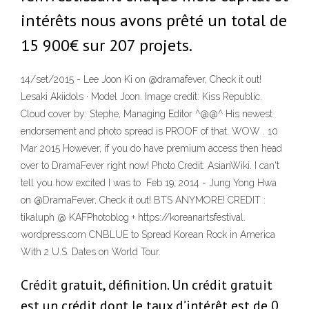
intérêts nous avons prêté un total de
15 900€ sur 207 projets.
14/set/2015 - Lee Joon Ki on @dramafever, Check it out!
Lesaki Akiidols · Model Joon. Image credit: Kiss Republic.
Cloud cover by: Stephe, Managing Editor ^@@^ His newest
endorsement and photo spread is PROOF of that. WOW . 10
Mar 2015 However, if you do have premium access then head
over to DramaFever right now! Photo Credit: AsianWiki. I can't
tell you how excited I was to Feb 19, 2014 - Jung Yong Hwa
on @DramaFever, Check it out! BTS ANYMORE! CREDIT :
tikaluph @ KAFPhotoblog + https://koreanartsfestival.
wordpress.com CNBLUE to Spread Korean Rock in America
With 2 U.S. Dates on World Tour.
Crédit gratuit, définition. Un crédit gratuit
est un crédit dont le taux d’intérêt est de 0.