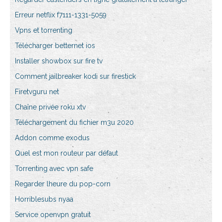
Erreur netflix f7111-1331-5059
Vpns et torrenting
Télécharger betternet ios
Installer showbox sur fire tv
Comment jailbreaker kodi sur firestick
Firetvguru net
Chaîne privée roku xtv
Téléchargement du fichier m3u 2020
Addon comme exodus
Quel est mon routeur par défaut
Torrenting avec vpn safe
Regarder lheure du pop-corn
Horriblesubs nyaa
Service openvpn gratuit