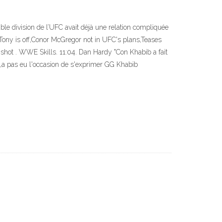
le division de l’UFC avait déjà une relation compliquée
Tony is off,Conor McGregor not in UFC's plans,Teases
shot . WWE Skills. 11:04. Dan Hardy "Con Khabib a fait
ngs,a pas eu l'occasion de s'exprimer GG Khabib