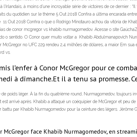
à l’Irlandais, à moins d’une incroyable série de victoires de ce dernier : “
produits du quotidien sur le thème 5 Out 2018 Confira a última encarada
e 11 Out 2018 Confira o que o Rodrigo Minotauro achou da vitória de 
tícias de conor mcgregor vs khabib nurmagomedov. Acesse o site GaúchaZ
rá todo o sentido. O Conor quer muito voltar a Khabib Abdulmanapovic
r McGregor no UFC 229 rendeu 2,4 milhões de dólares, a maior Em sua
rd vs.
 l’enfer à Conor McGregor pour ce combat d
medi à dimanche.Et il a tenu sa promesse. C
e poids léger. À la fin du quatrième round, Nurmagomedov, toujours inv
t est arrivé après. Khabib a attaqué un coéquipier de McGregor et peu 
battu par Khabib Nurmagomedov pour la ceinture des légers. Jérôme Guil
 McGregor face Khabib Nurmagomedov, en streaming 