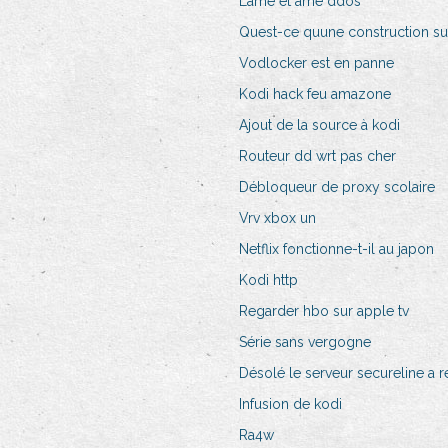
Lame et âme ddos
Quest-ce quune construction su
Vodlocker est en panne
Kodi hack feu amazone
Ajout de la source à kodi
Routeur dd wrt pas cher
Débloqueur de proxy scolaire
Vrv xbox un
Netflix fonctionne-t-il au japon
Kodi http
Regarder hbo sur apple tv
Série sans vergogne
Désolé le serveur secureline a re
Infusion de kodi
Ra4w