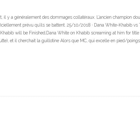
t, il y a généralement des dommages collatéraux. L’ancien champion doub
iciellement prévu qu’ils se battent. 25/10/2018 · Dana White-Khabib vs 
abib will be Finished,Dana White on Khabib screaming at him for title 
utte), et il cherchait la guillotine Alors que MC, qui excelle en pied/poi