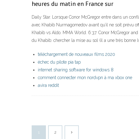
heures du matin en France sur
Daily Star. Lorsque Conor McGregor entre dans un confli
avec Khabib Nurmagomedov avant qu’il ne soit prévu off
Khabib vs Aldo. MMA World. 6:37. Conor McGregor and Kh
du Khabib: chercher la mise au sol (il a une trés bonne l
téléchargement de nouveaux films 2020
échec du pilote pia tap
internet sharing software for windows 8
comment connecter mon nordvpn à ma xbox one
avira reddit
1
2