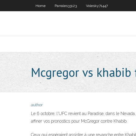
Home
Parrales33123
Volesky71447
Mcgregor vs khabib 
author
Le 6 octobre, l'UFC revient au Paradise, dans le Nevada
affiner vos pronostics pour McGregor contre Khabib.
Ceux qui espèraient assister à une revanche entre Khab