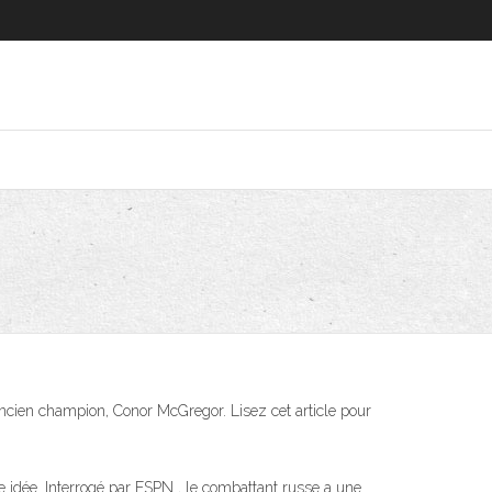
ncien champion, Conor McGregor. Lisez cet article pour
idée. Interrogé par ESPN , le combattant russe a une