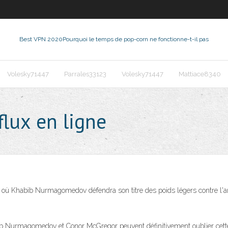
Best VPN 2020
Pourquoi le temps de pop-corn ne fonctionne-t-il pas
Volesky71447
Parrales33123
Volesky71447
Mattiace8340
flux en ligne
, où Khabib Nurmagomedov défendra son titre des poids légers contre l'a
ib Nurmagomedov et Conor McGregor peuvent définitivement oublier cette 