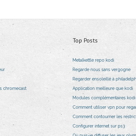
Top Posts
Metalkettle repo kodi
eur
Regarde nous sans vergogne
Regarder ensoleillé à philadelph
rs chromecast
Application meilleure que kodi
Modules complémentaires kodi
Comment utiliser vpn pour regar
Comment contourner les restrict
Configurer internet sur ps3
Où puis-je diffuser les jeux oly