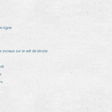
n ligne
sociaux sur le wifi de lécole
odi
e
um