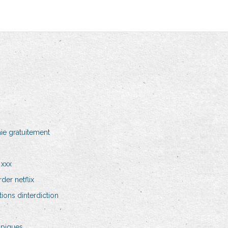
ie gratuitement
 xxx
der netflix
ions dinterdiction
mpiques