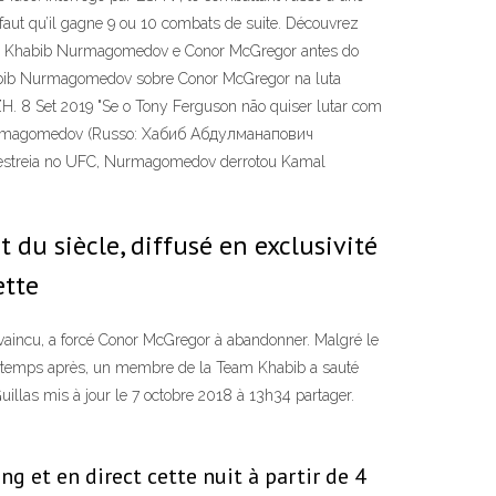
Il faut qu’il gagne 9 ou 10 combats de suite. Découvrez
 entre Khabib Nurmagomedov e Conor McGregor antes do
Khabib Nurmagomedov sobre Conor McGregor na luta
H. 8 Set 2019 "Se o Tony Ferguson não quiser lutar com
h Nurmagomedov (Russo: Хабиб Абдулманапович
 estreia no UFC, Nurmagomedov derrotou Kamal
u siècle, diffusé en exclusivité
ette
aincu, a forcé Conor McGregor à abandonner. Malgré le
de temps après, un membre de la Team Khabib a sauté
las mis à jour le 7 octobre 2018 à 13h34 partager.
et en direct cette nuit à partir de 4