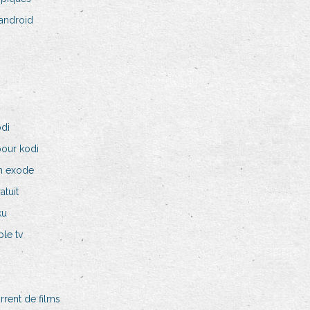
android
odi
pour kodi
on exode
atuit
ku
le tv
rrent de films