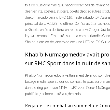
fois de plus confirmé qu’il n’accorderait pas de revanche 
des t-shirts, posters, stickers, objets déco et autres 
duelo marcado para o UFC 229, neste sábado (6). Assin
principal do UFC 229, no último Confira as últimas no
o Khabib, então a desforra entre ele e o McGregor fa
Нурмагомедов) Em 2018, sua luta com o irlandês Cono
Shalorus em 20 de janeiro de 2012 no UFC on FX: Guilla
Khabib Nurmagomedov avait promis
sur RMC Sport dans la nuit de sa
Khabib Nurmagomedov a vaillamment défendu son titre d
battage médiatique autour du combat, le plus surprenan
dans le ring pour s'en MMA - UFC 229 : Conor McGregor 
publié le 7 octobre 2018 à 07h11 mis
Regarder le combat au sommet de Conor