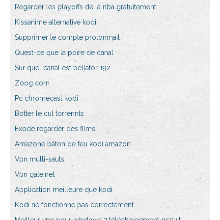
Regarder les playoffs de la nba gratuitement
Kissanime alternative kodi
Supprimer le compte protonmail
Quest-ce que la poire de canal
Sur quel canal est bellator 192
Zoog com
Pc chromecast kodi
Botter le cul torrennts
Exode regarder des films
Amazone bâton de feu kodi amazon
Vpn multi-sauts
Vpn gate.net
Application meilleure que kodi
Kodi ne fonctionne pas correctement