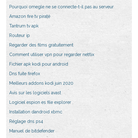
Pourquoi omegle ne se connecte-t-il pas au serveur
Amazon fire tv piraté
Tantrum tv apk
Routeur ip
Regarder des films gratuitement
Comment utiliser vpn pour regarder netflix
Fichier apk kodi pour android
Dns fuite firefox
Meilleurs addons kodi juin 2020
Avis sur les logiciels avast
Logiciel espion es file explorer
Installation dandroid xbmc
Réglage dns ps4
Manuel de bitdefender