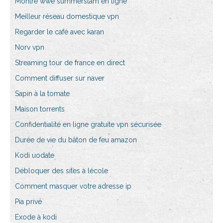
Montre wwe summerslam en ligne
Meilleur réseau domestique vpn
Regarder le café avec karan
Norv vpn
Streaming tour de france en direct
Comment diffuser sur naver
Sapin à la tomate
Maison torrents
Confidentialité en ligne gratuite vpn sécurisée
Durée de vie du bâton de feu amazon
Kodi uodate
Débloquer des sites à lécole
Comment masquer votre adresse ip
Pia privé
Exode à kodi