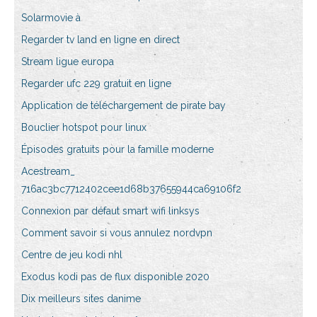
Solarmovie à
Regarder tv land en ligne en direct
Stream ligue europa
Regarder ufc 229 gratuit en ligne
Application de téléchargement de pirate bay
Bouclier hotspot pour linux
Épisodes gratuits pour la famille moderne
Acestream_
716ac3bc7712402cee1d68b37655944ca69106f2
Connexion par défaut smart wifi linksys
Comment savoir si vous annulez nordvpn
Centre de jeu kodi nhl
Exodus kodi pas de flux disponible 2020
Dix meilleurs sites danime