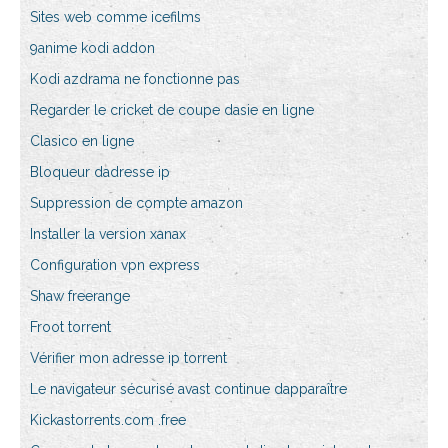
Sites web comme icefilms
9anime kodi addon
Kodi azdrama ne fonctionne pas
Regarder le cricket de coupe dasie en ligne
Clasico en ligne
Bloqueur dadresse ip
Suppression de compte amazon
Installer la version xanax
Configuration vpn express
Shaw freerange
Froot torrent
Vérifier mon adresse ip torrent
Le navigateur sécurisé avast continue dapparaître
Kickastorrents.com .free