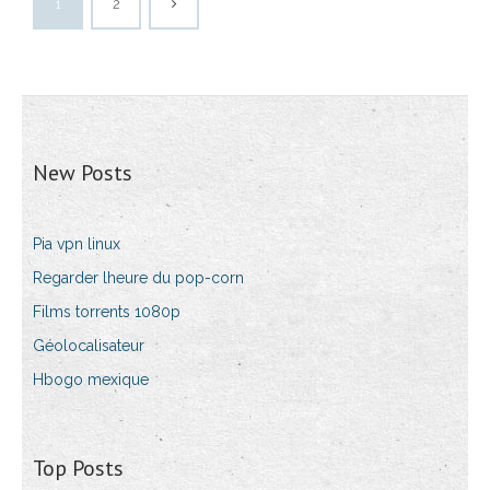
1
2
New Posts
Pia vpn linux
Regarder lheure du pop-corn
Films torrents 1080p
Géolocalisateur
Hbogo mexique
Top Posts