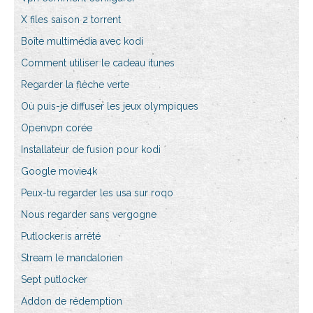
X files saison 2 torrent
Boîte multimédia avec kodi
Comment utiliser le cadeau itunes
Regarder la flèche verte
Où puis-je diffuser les jeux olympiques
Openvpn corée
Installateur de fusion pour kodi
Google movie4k
Peux-tu regarder les usa sur roqo
Nous regarder sans vergogne
Putlocker.is arrêté
Stream le mandalorien
Sept putlocker
Addon de rédemption