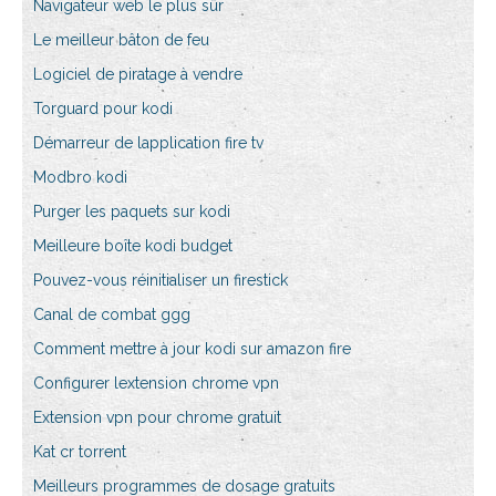
Navigateur web le plus sûr
Le meilleur bâton de feu
Logiciel de piratage à vendre
Torguard pour kodi
Démarreur de lapplication fire tv
Modbro kodi
Purger les paquets sur kodi
Meilleure boîte kodi budget
Pouvez-vous réinitialiser un firestick
Canal de combat ggg
Comment mettre à jour kodi sur amazon fire
Configurer lextension chrome vpn
Extension vpn pour chrome gratuit
Kat cr torrent
Meilleurs programmes de dosage gratuits