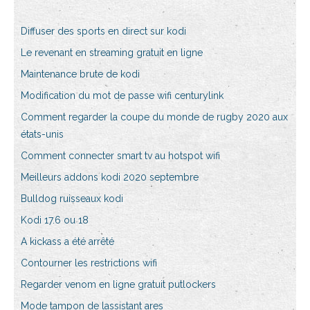
Diffuser des sports en direct sur kodi
Le revenant en streaming gratuit en ligne
Maintenance brute de kodi
Modification du mot de passe wifi centurylink
Comment regarder la coupe du monde de rugby 2020 aux
états-unis
Comment connecter smart tv au hotspot wifi
Meilleurs addons kodi 2020 septembre
Bulldog ruisseaux kodi
Kodi 17.6 ou 18
A kickass a été arrêté
Contourner les restrictions wifi
Regarder venom en ligne gratuit putlockers
Mode tampon de lassistant ares