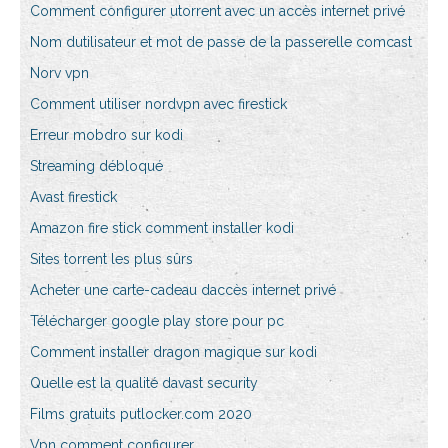
Comment configurer utorrent avec un accès internet privé
Nom dutilisateur et mot de passe de la passerelle comcast
Norv vpn
Comment utiliser nordvpn avec firestick
Erreur mobdro sur kodi
Streaming débloqué
Avast firestick
Amazon fire stick comment installer kodi
Sites torrent les plus sûrs
Acheter une carte-cadeau daccès internet privé
Télécharger google play store pour pc
Comment installer dragon magique sur kodi
Quelle est la qualité davast security
Films gratuits putlocker.com 2020
Vpn comment configurer