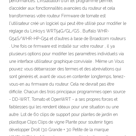
performances. L’installation d’un tel programme permet
d’accéder aux fonctionnalités avancées du routeur et cela
transformeras votre routeur Firmware de tomate est
l'utilisateur créé un logiciel qui peut être utilisé pour modifier le
réglage du Linksys WRT54G/GL/GS , Buffalo WHR-
G54S/WHR-HP-G54 et d'autres à base de Broadcom routeurs
. Une fois ce firmware est installé sur votre routeur , il ya
plusieurs options pour modifier les paramètres individuels via
une interface utilisateur graphique conviviale . Même un Vous
pouvez vous débarrasser des termes et des abréviations qui
sont générés et, avant de vous en contenter longtemps, tenez-
vous-en au firmware du routeur. Cela ne devrait pas être
difficile. Chacun des trois principaux programmes open source
- DD-WRT, Tomato et OpenWRT - a ses propres forces et
faiblesses qui les rendent idéaux pour une situation ou une
autre. Lot de 60 clips de support pour plantes de jardin en
plastique Clips Clips de vigne Plante pour soutenir tiges
développer Droit (30 Grande + 30 Petite de la marque