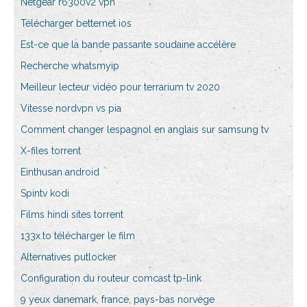
Netgear r6300v2 vpn
Télécharger betternet ios
Est-ce que la bande passante soudaine accélère
Recherche whatsmyip
Meilleur lecteur vidéo pour terrarium tv 2020
Vitesse nordvpn vs pia
Comment changer lespagnol en anglais sur samsung tv
X-files torrent
Einthusan android
Spintv kodi
Films hindi sites torrent
133x.to télécharger le film
Alternatives putlocker
Configuration du routeur comcast tp-link
9 yeux danemark, france, pays-bas norvège