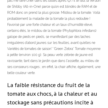
pas me faire chier dans les bottes après 🙂 ) il te faut la version
de Shibby (All-in-One) parce qu’on est blindés de RAM et de
ROM donc on prend la plus grosse. Mildiou de la tomate. Voilà
probablement la maladie de la tomate la plus redoutée !
Favorisé par une forte chaleur et un taux d’humidité élevé,
certains étés, le mildiou de la tomate (Phytophtora infestans)
galope de pieds en pieds, se manifestant par des taches
irrégulières d’abord jaunes sur les feuilles, avant qu’elles ne
Variétés de tomates de saison* 'Green Zebra' Tomate moyenne
à petite (environ 100 g). Sa peau verte zébrée de jaune est
ravissante, tant dans le jardin que dans l'assiette, au milieu de
ses consoeurs rouges ; en effet, la chair affiche, également, une
belle couleur verte.
La faible résistance du fruit de la
tomate aux chocs, à la chaleur et au
stockage sans précautions incite à