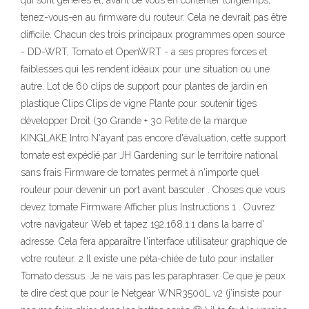
qui sont générés et, avant de vous en contenter longtemps,
tenez-vous-en au firmware du routeur. Cela ne devrait pas être
difficile. Chacun des trois principaux programmes open source
- DD-WRT, Tomato et OpenWRT - a ses propres forces et
faiblesses qui les rendent idéaux pour une situation ou une
autre. Lot de 60 clips de support pour plantes de jardin en
plastique Clips Clips de vigne Plante pour soutenir tiges
développer Droit (30 Grande + 30 Petite de la marque
KINGLAKE Intro N'ayant pas encore d'évaluation, cette support
tomate est expédié par JH Gardening sur le territoire national
sans frais Firmware de tomates permet à n'importe quel
routeur pour devenir un port avant basculer . Choses que vous
devez tomate Firmware Afficher plus Instructions 1 . Ouvrez
votre navigateur Web et tapez 192.168.1.1 dans la barre d'
adresse. Cela fera apparaître l'interface utilisateur graphique de
votre routeur. 2 Il existe une péta-chiée de tuto pour installer
Tomato dessus. Je ne vais pas les paraphraser. Ce que je peux
te dire c’est que pour le Netgear WNR3500L v2 (j’insiste pour