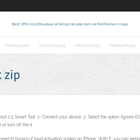
Best VPN 2020
Pourquoi le temps de pop-corn ne fonctionne-t-il pas
Volesky71447
Parrales33123
Volesky71447
Mattiace8340
 zip
k 2.5 Smart Tool. 2. Connect your device. 3. Select the option (Ignore 
or turn off the d
gned to bypass iCloud activation screen on iPhone. With it, you can rem