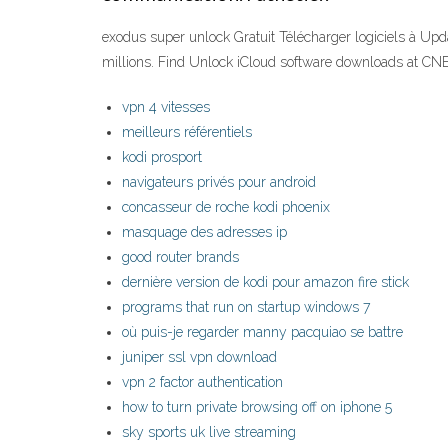
exodus super unlock Gratuit Télécharger logiciels à Upd
millions. Find Unlock iCloud software downloads at CN
vpn 4 vitesses
meilleurs référentiels
kodi prosport
navigateurs privés pour android
concasseur de roche kodi phoenix
masquage des adresses ip
good router brands
dernière version de kodi pour amazon fire stick
programs that run on startup windows 7
où puis-je regarder manny pacquiao se battre
juniper ssl vpn download
vpn 2 factor authentication
how to turn private browsing off on iphone 5
sky sports uk live streaming