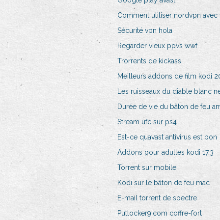
Google play avast
Comment utiliser nordvpn avec f
Sécurité vpn hola
Regarder vieux ppvs wwf
Trorrents de kickass
Meilleurs addons de film kodi 
Les ruisseaux du diable blanc n
Durée de vie du bâton de feu 
Stream ufc sur ps4
Est-ce quavast antivirus est bon
Addons pour adultes kodi 17.3
Torrent sur mobile
Kodi sur le bâton de feu mac
E-mail torrent de spectre
Putlocker9.com coffre-fort