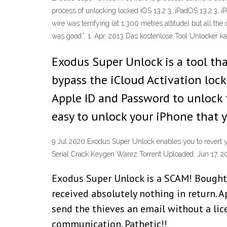
process of unlocking locked iOS 13.2.3, iPadOS 13.2.3, 
wire was terrifying (at 1,300 metres altitude) but all the 
was good.”. 1. Apr. 2013 Das kostenlose Tool Unlocker 
Exodus Super Unlock is a tool th
bypass the iCloud Activation lock
Apple ID and Password to unlock t
easy to unlock your iPhone that 
9 Jul 2020 Exodus Super Unlock enables you to revert yo
Serial Crack Keygen Warez Torrent Uploaded. Jun 17, 2
Exodus Super Unlock is a SCAM! Bought
received absolutely nothing in return. A
send the thieves an email without a lic
communication. Pathetic!!