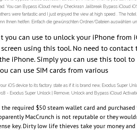
iPad. You can Bypass iCloud newly Checkra1n Jailbreak Bypass iCloud iOS 
others were fantastic and I just enjoyed the view at high speed . The hotel 
kann Ihnen helfen: Einfach die gewünschten Ordner/Dateien auswählen un
at you can use to unlock your iPhone from i
 screen using this tool. No need to contact 
he iPhone. Simply you can use this tool to g
you can use SIM cards from various
ur iOS device to its factory state as if it is brand new, Exodus Super U
018 - Exodus Super Unlock | Remove, Unlock and Bypass iCloud Activati
 the required $50 steam wallet card and purchased
pparently MacCrunch is not reputable or they wouldn
ense key. Dirty low life thieves take your money and