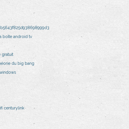
a0b5643f825d938698999d3
a boîte android tv
 gratuit
théorie du big bang
 windows
i centurylink