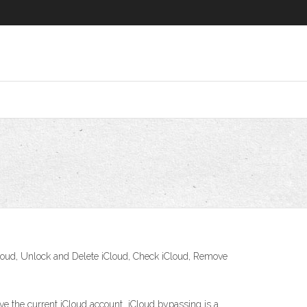
iCloud, Unlock and Delete iCloud, Check iCloud, Remove
ove the current iCloud account iCloud bypassing is a