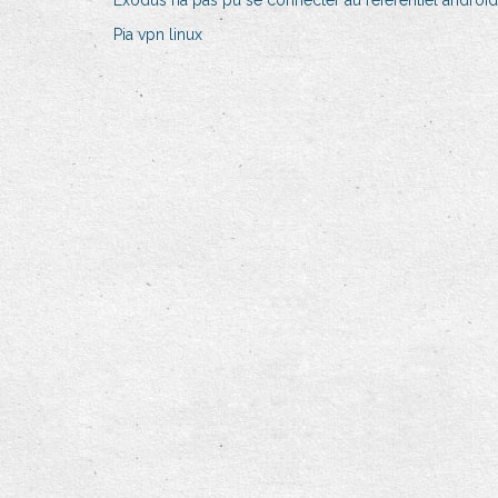
Exodus na pas pu se connecter au référentiel android
Pia vpn linux