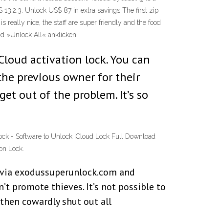
13.2.3. Unlock US$ 87 in extra savings The first zip
is really nice, the staff are super friendly and the food
d »Unlock All« anklicken.
Cloud activation lock. You can
the previous owner for their
et out of the problem. It’s so
nlock - Software to Unlock iCloud Lock Full Download
on Lock.
 via exodussuperunlock.com and
’t promote thieves. It’s not possible to
 then cowardly shut out all