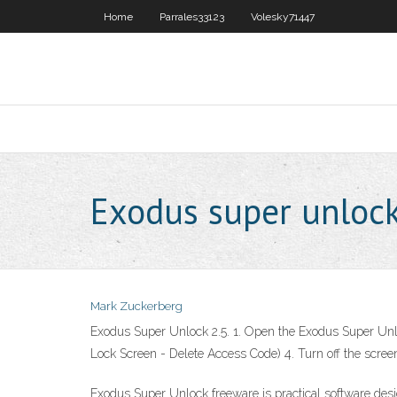
Home
Parrales33123
Volesky71447
Exodus super unlock
Mark Zuckerberg
Exodus Super Unlock 2.5. 1. Open the Exodus Super Unloc
Lock Screen - Delete Access Code) 4. Turn off the screen 
Exodus Super Unlock freeware is practical software desi