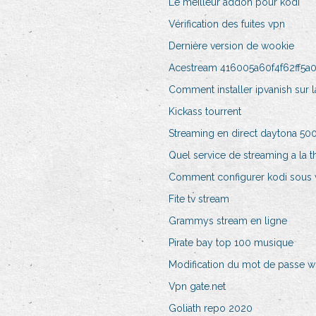
Le meilleur addon pour kodi
Vérification des fuites vpn
Dernière version de wookie
Acestream 416005a60f4f62ff5
Comment installer ipvanish sur l
Kickass tourrent
Streaming en direct daytona 500
Quel service de streaming a la 
Comment configurer kodi sous
Fite tv stream
Grammys stream en ligne
Pirate bay top 100 musique
Modification du mot de passe wif
Vpn gate.net
Goliath repo 2020