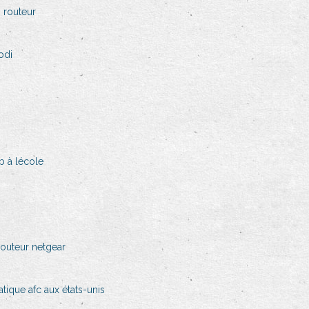
n routeur
odi
 à lécole
routeur netgear
ique afc aux états-unis