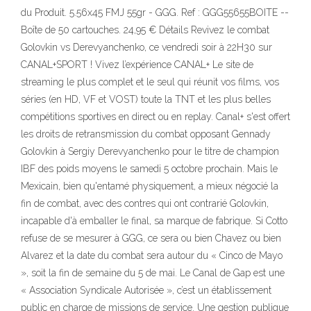
du Produit. 5.56x45 FMJ 55gr - GGG. Ref : GGG55655BOITE --
Boîte de 50 cartouches. 24,95 € Détails Revivez le combat
Golovkin vs Derevyanchenko, ce vendredi soir à 22H30 sur
CANAL+SPORT ! Vivez l’expérience CANAL+ Le site de
streaming le plus complet et le seul qui réunit vos films, vos
séries (en HD, VF et VOST) toute la TNT et les plus belles
compétitions sportives en direct ou en replay. Canal+ s'est offert
les droits de retransmission du combat opposant Gennady
Golovkin à Sergiy Derevyanchenko pour le titre de champion
IBF des poids moyens le samedi 5 octobre prochain. Mais le
Mexicain, bien qu'entamé physiquement, a mieux négocié la
fin de combat, avec des contres qui ont contrarié Golovkin,
incapable d'à emballer le final, sa marque de fabrique. Si Cotto
refuse de se mesurer à GGG, ce sera ou bien Chavez ou bien
Alvarez et la date du combat sera autour du « Cinco de Mayo
», soit la fin de semaine du 5 de mai. Le Canal de Gap est une
« Association Syndicale Autorisée », c’est un établissement
public en charge de missions de service. Une gestion publique