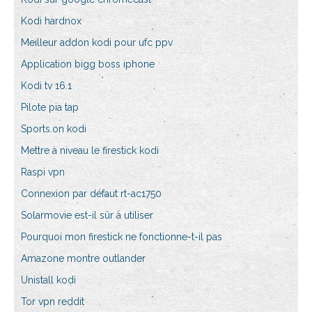
Kodi hardnox
Meilleur addon kodi pour ufc ppv
Application bigg boss iphone
Kodi tv 16.1
Pilote pia tap
Sports.on kodi
Mettre à niveau le firestick kodi
Raspi vpn
Connexion par défaut rt-ac1750
Solarmovie est-il sûr à utiliser
Pourquoi mon firestick ne fonctionne-t-il pas
Amazone montre outlander
Unistall kodi
Tor vpn reddit