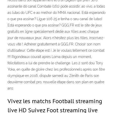
reclus dans son appartement et d'un pigeon qui pren Só o
assinante do canal Combate (161) pode assistir, ao vivo, a todas
as lutas do UFC e ao melhor do MMA nacional. Está esperando
o que pra assinar? Ligue 106 25 e tenha o seu canal de lutas!
Está esperando o que pra assinar? GGG.FR est le site de jeux
gratuits en ligne spécialement dédié aux filles avec chaque
jour de nouveaux jeux. Alors n’hésitez plus les filles, inscrivez-
vous vite ! Adhérer gratuitement à GGG.FR. Choisir son nom
d’utilisateur: Cette étape est i Je le voulais tellement ce combat
!!!! Rigondeaux courait après Loma depuis un moment,
félicitations a lui de prendre le challenge. Les 2 sont dou Tony
Yoka, en quête de gloire chez les professionnels après son titre
olympique en 2016, dispute samedi au Zénith de Paris son
deuxième combat pro, nouvelle étape dans son plan en quatre
ans
Vivez les matchs Football streaming
live HD Suivez Foot streaming live