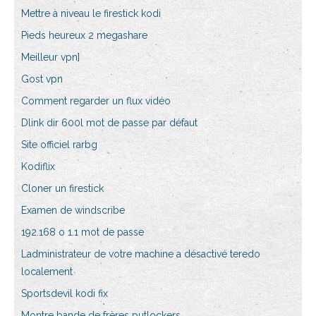
Mettre à niveau le firestick kodi
Pieds heureux 2 megashare
Meilleur vpn]
Gost vpn
Comment regarder un flux vidéo
Dlink dir 600l mot de passe par défaut
Site officiel rarbg
Kodiflix
Cloner un firestick
Examen de windscribe
192.168 o 1.1 mot de passe
Ladministrateur de votre machine a désactivé teredo
localement
Sportsdevil kodi fix
Montre bande de frères putlockers