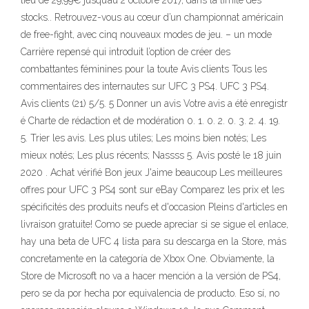
lieu de 29,99€ jusqu’au 2 octobre 2017, dans la limite des
stocks.. Retrouvez-vous au cœur d’un championnat américain
de free-fight, avec cinq nouveaux modes de jeu. – un mode
Carrière repensé qui introduit l’option de créer des
combattantes féminines pour la toute Avis clients Tous les
commentaires des internautes sur UFC 3 PS4. UFC 3 PS4.
Avis clients (21) 5/5. 5 Donner un avis Votre avis a été enregistr
é Charte de rédaction et de modération 0. 1. 0. 2. 0. 3. 2. 4. 19.
5. Trier les avis. Les plus utiles; Les moins bien notés; Les
mieux notés; Les plus récents; Nassss 5. Avis posté le 18 juin
2020 . Achat vérifié Bon jeux J'aime beaucoup Les meilleures
offres pour UFC 3 PS4 sont sur eBay Comparez les prix et les
spécificités des produits neufs et d'occasion Pleins d'articles en
livraison gratuite! Como se puede apreciar si se sigue el enlace,
hay una beta de UFC 4 lista para su descarga en la Store, más
concretamente en la categoría de Xbox One. Obviamente, la
Store de Microsoft no va a hacer mención a la versión de PS4,
pero se da por hecha por equivalencia de producto. Eso sí, no