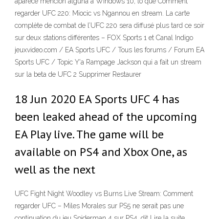
aparece mención alguna a Windows 10, lo que Comment
regarder UFC 220: Miocic vs Ngannou en stream. La carte
complète de combat de l’UFC 220 sera diffusé plus tard ce soir
sur deux stations différentes – FOX Sports 1 et Canal Indigo
jeuxvideo.com / EA Sports UFC / Tous les forums / Forum EA
Sports UFC / Topic Y'a Rampage Jackson qui a fait un stream
sur la beta de UFC 2 Supprimer Restaurer
18 Jun 2020 EA Sports UFC 4 has
been leaked ahead of the upcoming
EA Play live. The game will be
available on PS4 and Xbox One, as
well as the next
UFC Fight Night Woodley vs Burns Live Stream: Comment
regarder UFC – Miles Morales sur PS5 ne serait pas une
continuation du jeu Spiderman 4 sur PS4, dit Lire la suite.