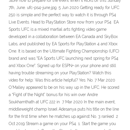
Store now to prepare for the event when it kicks off this Sunday
7th, June. ufc-ps4-june.jpg. 5 Jun 2020 Getting ready for UFC
250 is simple and the perfect way to watch it is through PS4
Live Events. Head to PlayStation Store now from your PS4 EA
Sports UFC is a mixed martial arts fighting video game
developed in a collaboration between EA Canada and SkyBox
Labs, and published by EA Sports for PlayStation 4 and Xbox
One. It is based on the Ultimate Fighting Championship (UFC)
brand and was "EA Sports UFC launching next spring for PS4
and Xbox One". Signed up for ESPN+ on your phone and still
having trouble streaming on your PlayStation? Watch this
video for help: Was this article helpful? Yes. No. 7 Mar 2020
O'Malley appeared to be on his way up in the UFC. He scored
a “Fight of the Night” bonus for his win over Andre
Soukhamthath at UFC 222 in 7 Mar 2020 In the main event,
middleweight champ Israel Adesanya puts his title on the line
for the first time when he matches up against No. 3 ranked 2
Oct 2019 Stream a game on your PS4. 1. Start the game you