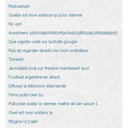
Mullvadvpn
Quelle est mon adresse ip pour internet
Nz vpn
Acestream 416005a60f4f62ff5a0b5643f825d938698999d3
Que signifie visité sur lactivité google
Puis-je regarder directv sur mon ordinateur
Torrentz.
Jai installé kodi sur firestick maintenant quoi
Football argentine en direct
Diffuser la télévision allemande
Films putlocker bz
Putlocker avatar le dernier maître de lair saison 1
Quel est mon addess ip
Mygica 17.3 apk