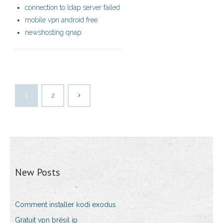
connection to ldap server failed
mobile vpn android free
newshosting qnap
1
2
New Posts
Comment installer kodi exodus
Gratuit vpn brésil ip