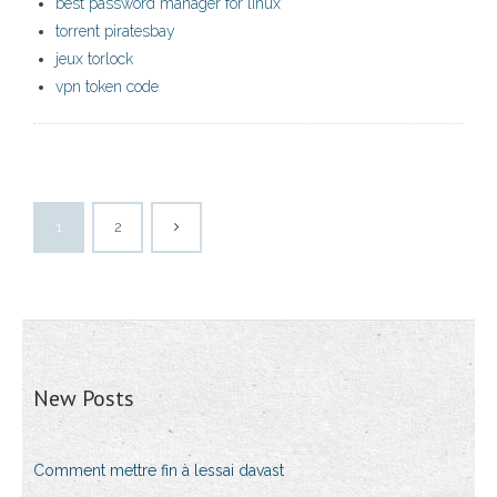
best password manager for linux
torrent piratesbay
jeux torlock
vpn token code
1
2
New Posts
Comment mettre fin à lessai davast