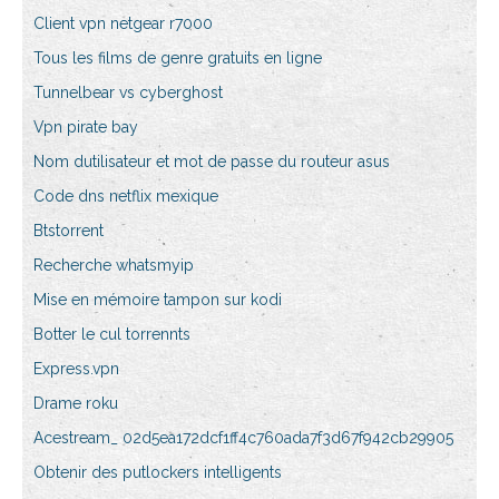
Client vpn netgear r7000
Tous les films de genre gratuits en ligne
Tunnelbear vs cyberghost
Vpn pirate bay
Nom dutilisateur et mot de passe du routeur asus
Code dns netflix mexique
Btstorrent
Recherche whatsmyip
Mise en mémoire tampon sur kodi
Botter le cul torrennts
Express.vpn
Drame roku
Acestream_ 02d5ea172dcf1ff4c760ada7f3d67f942cb29905
Obtenir des putlockers intelligents