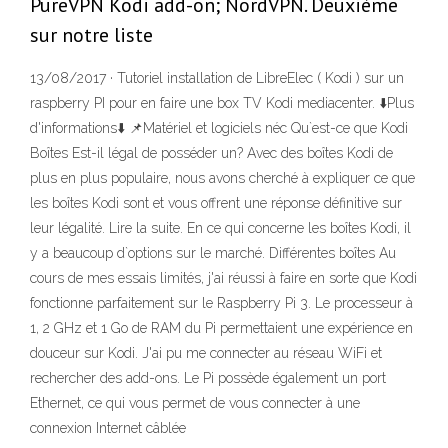
PureVPN Kodi add-on; NordVPN. Deuxième
sur notre liste
13/08/2017 · Tutoriel installation de LibreElec ( Kodi ) sur un
raspberry PI pour en faire une box TV Kodi mediacenter. ⬇️Plus
d'informations⬇️ 📌Matériel et logiciels néc Qu`est-ce que Kodi
Boîtes Est-il légal de posséder un? Avec des boîtes Kodi de
plus en plus populaire, nous avons cherché à expliquer ce que
les boîtes Kodi sont et vous offrent une réponse définitive sur
leur légalité. Lire la suite. En ce qui concerne les boîtes Kodi, il
y a beaucoup d`options sur le marché. Différentes boîtes Au
cours de mes essais limités, j'ai réussi à faire en sorte que Kodi
fonctionne parfaitement sur le Raspberry Pi 3. Le processeur à
1, 2 GHz et 1 Go de RAM du Pi permettaient une expérience en
douceur sur Kodi. J'ai pu me connecter au réseau WiFi et
rechercher des add-ons. Le Pi possède également un port
Ethernet, ce qui vous permet de vous connecter à une
connexion Internet câblée