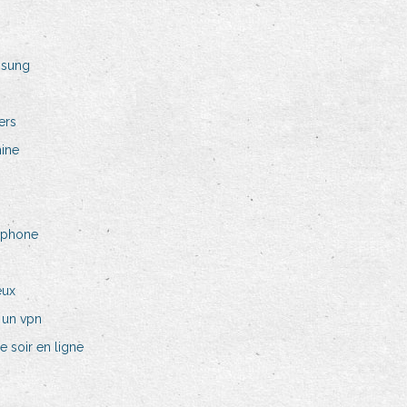
msung
ers
hine
 iphone
eux
 un vpn
e soir en ligne