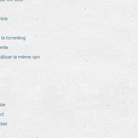
link
 le torrenting
ente
tiliser le même vpn
lie
ct
cker