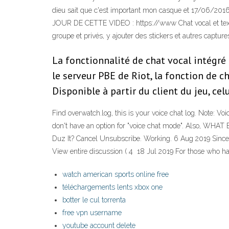
dieu sait que c'est important mon casque et 17/06/2016
JOUR DE CETTE VIDEO : https://www Chat vocal et textu
groupe et privés, y ajouter des stickers et autres captur
La fonctionnalité de chat vocal intégré
le serveur PBE de Riot, la fonction de c
Disponible à partir du client du jeu, cel
Find overwatch.log, this is your voice chat log. Note: Vo
don't have an option for "voice chat mode". Also, 
Duz It? Cancel Unsubscribe. Working. 6 Aug 2019 Since w
View entire discussion ( 4 18 Jul 2019 For those who have
watch american sports online free
téléchargements lents xbox one
botter le cul torrenta
free vpn username
youtube account delete