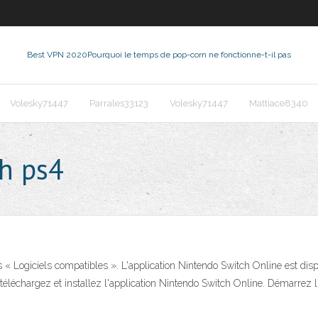
Best VPN 2020
Pourquoi le temps de pop-corn ne fonctionne-t-il pas
Volesky71447
Parrales33123
Volesky71447
Mattiace8340
h ps4
s « Logiciels compatibles ». L'application Nintendo Switch Online est di
 téléchargez et installez l'application Nintendo Switch Online. Démarrez