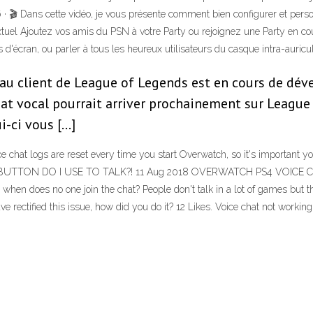
 · 🎬 Dans cette vidéo, je vous présente comment bien configurer et pers
el Ajoutez vos amis du PSN à votre Party ou rejoignez une Party en co
es d'écran, ou parler à tous les heureux utilisateurs du casque intra-auric
 au client de League of Legends est en cours de dév
hat vocal pourrait arriver prochainement sur League 
ui-ci vous […]
ice chat logs are reset every time you start Overwatch, so it's important y
WHAT BUTTON DO I USE TO TALK?! 11 Aug 2018 OVERWATCH PS4 VOICE CHA
hen does no one join the chat? People don't talk in a lot of games but th
 rectified this issue, how did you do it? 12 Likes. Voice chat not working