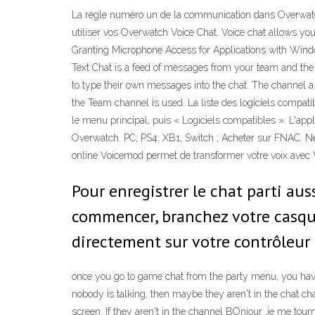
La règle numéro un de la communication dans Overwatch e
utiliser vos Overwatch Voice Chat. Voice chat allows you
Granting Microphone Access for Applications with Wind
Text Chat is a feed of messages from your team and the 
to type their own messages into the chat. The channel a 
the Team channel is used. La liste des logiciels compatib
le menu principal, puis « Logiciels compatibles ». L'app
Overwatch. PC; PS4; XB1; Switch ; Acheter sur FNAC. Neu
online Voicemod permet de transformer votre voix avec
Pour enregistrer le chat parti aus
commencer, branchez votre casque 
directement sur votre contrôleur
once you go to game chat from the party menu, you have
nobody is talking, then maybe they aren't in the chat ch
screen. If they aren't in the channel BOnjour ,je me tour