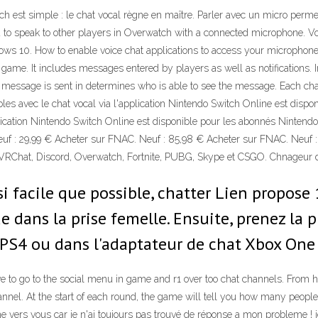
st simple : le chat vocal règne en maître. Parler avec un micro permet d
 to speak to other players in Overwatch with a connected microphone. Voic
ows 10. How to enable voice chat applications to access your microphon
game. It includes messages entered by players as well as notifications. 
message is sent in determines who is able to see the message. Each chann
les avec le chat vocal via l'application Nintendo Switch Online est dispo
lication Nintendo Switch Online est disponible pour les abonnés Nintendo
f : 29,99 € Acheter sur FNAC. Neuf : 85,98 € Acheter sur FNAC. Neuf : 28
 VRChat, Discord, Overwatch, Fortnite, PUBG, Skype et CSGO. Chnageur
si facile que possible, chatter Lien propose 
dans la prise femelle. Ensuite, prenez la p
 PS4 ou dans l'adaptateur de chat Xbox One 
 to go to the social menu in game and r1 over too chat channels. From h
annel. At the start of each round, the game will tell you how many people 
ne vers vous car je n'ai toujours pas trouvé de réponse a mon probleme ! je