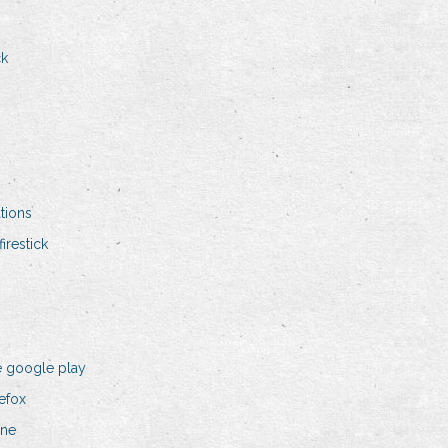
ck
tions
irestick
 google play
refox
gne