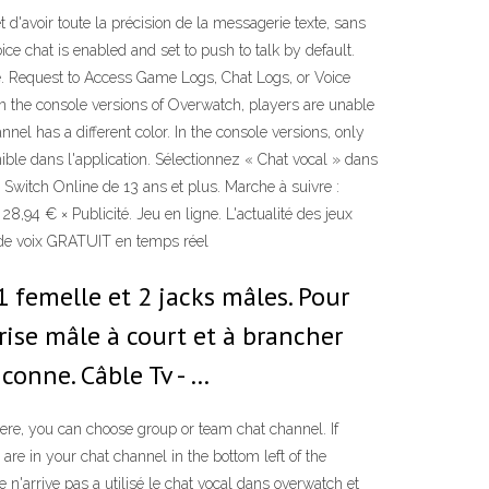
'avoir toute la précision de la messagerie texte, sans
e chat is enabled and set to push to talk by default.
e. Request to Access Game Logs, Chat Logs, or Voice
In the console versions of Overwatch, players are unable
el has a different color. In the console versions, only
nible dans l'application. Sélectionnez « Chat vocal » dans
 Switch Online de 13 ans et plus. Marche à suivre :
,94 € × Publicité. Jeu en ligne. L'actualité des jeux
 de voix GRATUIT en temps réel
1 femelle et 2 jacks mâles. Pour
rise mâle à court et à brancher
conne. Câble Tv - …
ere, you can choose group or team chat channel. If
are in your chat channel in the bottom left of the
 n'arrive pas a utilisé le chat vocal dans overwatch et