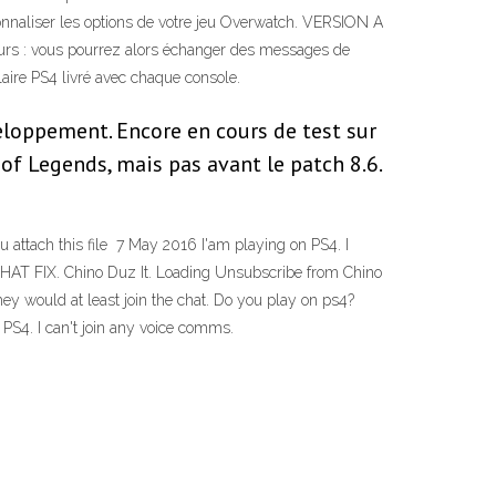
onnaliser les options de votre jeu Overwatch. VERSION A
urs : vous pourrez alors échanger des messages de
ulaire PS4 livré avec chaque console.
eloppement. Encore en cours de test sur
of Legends, mais pas avant le patch 8.6.
ou attach this file 7 May 2016 I'am playing on PS4. I
T FIX. Chino Duz It. Loading Unsubscribe from Chino
ey would at least join the chat. Do you play on ps4?
 PS4. I can't join any voice comms.