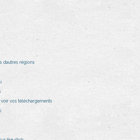
s dautres régions
u
s
l voir vos téléchargements
i
r fire stick