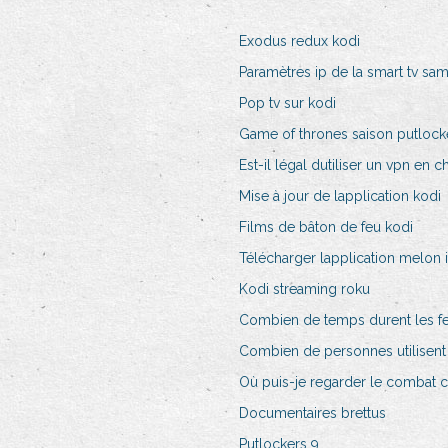
Exodus redux kodi
Paramètres ip de la smart tv sa
Pop tv sur kodi
Game of thrones saison putlock
Est-il légal dutiliser un vpn en c
Mise à jour de lapplication kodi
Films de bâton de feu kodi
Télécharger lapplication melon
Kodi streaming roku
Combien de temps durent les f
Combien de personnes utilisent
Où puis-je regarder le combat c
Documentaires brettus
Putlockers 9