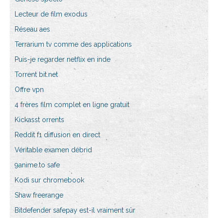
Lecteur de film exodus
Réseau aes
Terrarium tv comme des applications
Puis-je regarder netflix en inde
Torrent bit.net
Offre vpn
4 frères film complet en ligne gratuit
Kickasst orrents
Reddit f1 diffusion en direct
Véritable examen débrid
9anime.to safe
Kodi sur chromebook
Shaw freerange
Bitdefender safepay est-il vraiment sûr