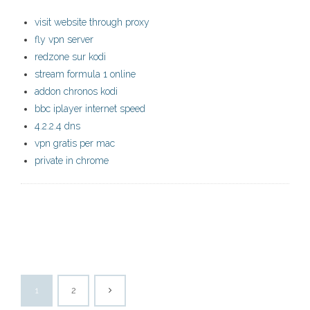
visit website through proxy
fly vpn server
redzone sur kodi
stream formula 1 online
addon chronos kodi
bbc iplayer internet speed
4.2.2.4 dns
vpn gratis per mac
private in chrome
1
2