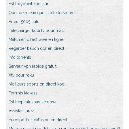
Est troypoint kodi sûr
Quoi de mieux que la télé terrarium
Erreur 5005 hulu
Télécharger kodi tv pour mac
Match en direct wwe en ligne
Regarder ballon dor en direct
Info torrents
Serveur vpn rapide gratuit
Xtv pour roku
Meilleurs sports en direct kodi
Torrrnts kickass
Est thepiratesbay se down
Assistant arez
Eurosport uk diffusion en direct
Mot de passe par défaut du routeur gigabit bi-bande sans fil