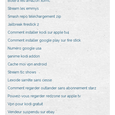
Boîte à feu amazon xbmc
Stream les emmys
Smash repo téléchargement zip
Jailbreak firestick 2
Comment installer kodi sur apple tv4
Comment installer google play sur fire stick
Numéro google usa
9anime kodi addon
Cache moi vpn android
Stream tlc shows
Lexode sarrête sans cesse
Comment regarder outlander sans abonnement starz
Pouvez-vous regarder redzone sur apple tv
Vpn pour kodi gratuit
Vendeur suspendu sur ebay