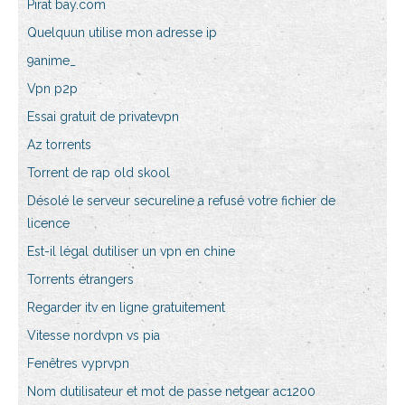
Pirat bay.com
Quelquun utilise mon adresse ip
9anime_
Vpn p2p
Essai gratuit de privatevpn
Az torrents
Torrent de rap old skool
Désolé le serveur secureline a refusé votre fichier de
licence
Est-il légal dutiliser un vpn en chine
Torrents étrangers
Regarder itv en ligne gratuitement
Vitesse nordvpn vs pia
Fenêtres vyprvpn
Nom dutilisateur et mot de passe netgear ac1200