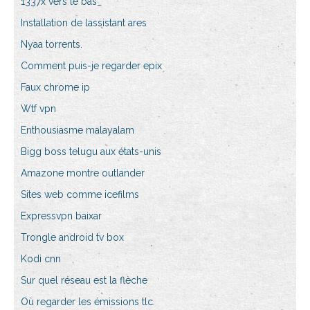
1337x vers le bas_
Installation de lassistant ares
Nyaa torrents.
Comment puis-je regarder epix
Faux chrome ip
Wtf vpn
Enthousiasme malayalam
Bigg boss telugu aux états-unis
Amazone montre outlander
Sites web comme icefilms
Expressvpn baixar
Trongle android tv box
Kodi cnn
Sur quel réseau est la flèche
Où regarder les émissions tlc