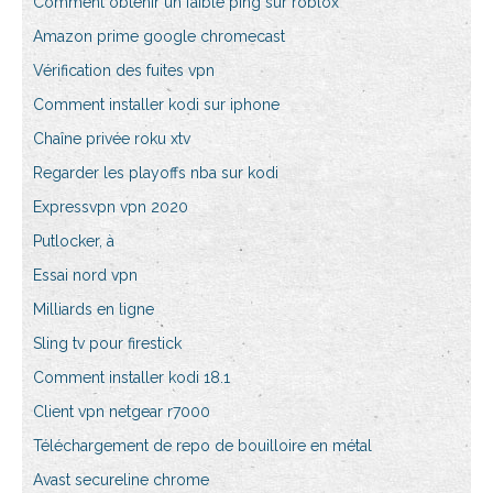
Comment obtenir un faible ping sur roblox
Amazon prime google chromecast
Vérification des fuites vpn
Comment installer kodi sur iphone
Chaîne privée roku xtv
Regarder les playoffs nba sur kodi
Expressvpn vpn 2020
Putlocker, à
Essai nord vpn
Milliards en ligne
Sling tv pour firestick
Comment installer kodi 18.1
Client vpn netgear r7000
Téléchargement de repo de bouilloire en métal
Avast secureline chrome