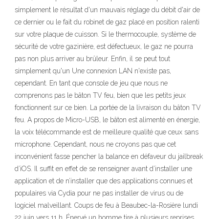
simplement le résultat d'un mauvais réglage du débit d'air de
ce dernier ou le fait du robinet de gaz placé en position ralenti
sur votre plaque de cuisson. Si le thermocouple, système de
sécurité de votre gazinière, est défectueux, le gaz ne pourra
pas non plus arriver au brûleur. Enfin, il se peut tout
simplement qu'un Une connexion LAN n'existe pas,
cependant. En tant que console de jeu que nous ne
comprenons pas le bâton TV feu, bien que les petits jeux
fonctionnent sur ce bien. La portée de la livraison du bâton TV
feu. A propos de Micro-USB, le bâton est alimenté en énergie,
la voix télécommande est de meilleure qualité que ceux sans
microphone. Cependant, nous ne croyons pas que cet
inconvénient fasse pencher la balance en défaveur du jailbreak
d’iOS. Il suffit en effet de se renseigner avant d’installer une
application et de n’installer que des applications connues et
populaires via Cydia pour ne pas installer de virus ou de
logiciel malveillant. Coups de feu à Beaubec-la-Rosière lundi
22 juin vers 11 h. Énervé un homme tire à plusieurs reprises