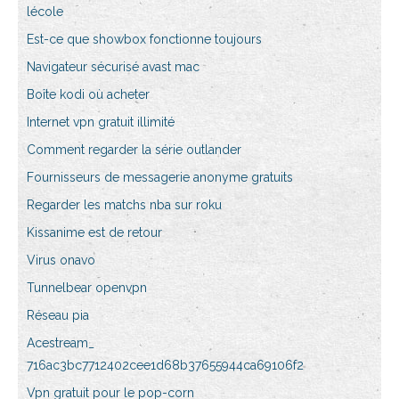
lécole
Est-ce que showbox fonctionne toujours
Navigateur sécurisé avast mac
Boîte kodi où acheter
Internet vpn gratuit illimité
Comment regarder la série outlander
Fournisseurs de messagerie anonyme gratuits
Regarder les matchs nba sur roku
Kissanime est de retour
Virus onavo
Tunnelbear openvpn
Réseau pia
Acestream_
716ac3bc7712402cee1d68b37655944ca69106f2
Vpn gratuit pour le pop-corn