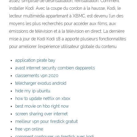
assez simpliste de désinstallation, réinstallation. Comment
installer Kodi: Avec la coupe du cordon à la hausse, Kodi, le
lecteur multimédia appartenant à XBMC, est devenu l’un des
moyens les plus recherchés pour accéder aux films, aux
émissions de télévision et à la télévision en direct. La dernière
mise à jour de Kodi Kodi 18 a apporté plusieurs fonctionnalités
pour améliorer l’expérience utilisateur globale du contenu
application pirate bay
avast internet security combien dappareils
classements vpn 2020
télécharger exodus android
hide my ip ubuntu
how to update netflix on xbox
best movie on hbo right now
screen sharing over internet
meilleur vpn pour firestick gratuit
free vpn online
comment configurer un firestick avec kodi