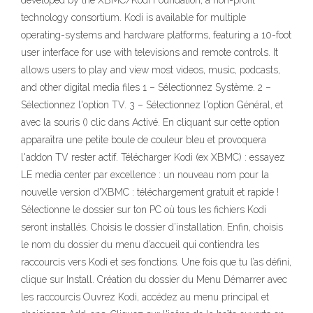
developed by the XBMC/Kodi Foundation, a non-profit
technology consortium. Kodi is available for multiple
operating-systems and hardware platforms, featuring a 10-foot
user interface for use with televisions and remote controls. It
allows users to play and view most videos, music, podcasts,
and other digital media files 1 – Sélectionnez Système. 2 –
Sélectionnez l'option TV. 3 – Sélectionnez l'option Général, et
avec la souris () clic dans Activé. En cliquant sur cette option
apparaîtra une petite boule de couleur bleu et provoquera
l'addon TV rester actif. Télécharger Kodi (ex XBMC) : essayez
LE media center par excellence : un nouveau nom pour la
nouvelle version d'XBMC : téléchargement gratuit et rapide !
Sélectionne le dossier sur ton PC où tous les fichiers Kodi
seront installés. Choisis le dossier d’installation. Enfin, choisis
le nom du dossier du menu d’accueil qui contiendra les
raccourcis vers Kodi et ses fonctions. Une fois que tu l’as défini,
clique sur Install. Création du dossier du Menu Démarrer avec
les raccourcis Ouvrez Kodi, accédez au menu principal et