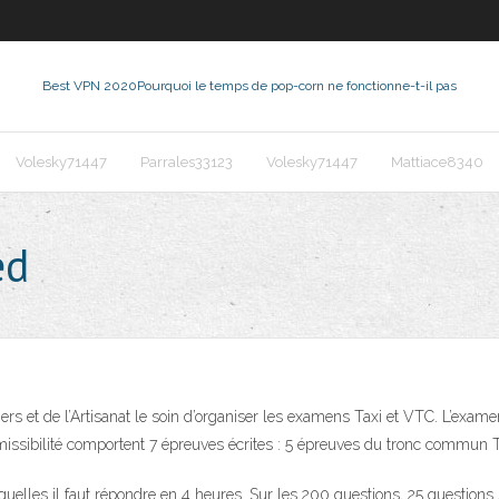
Best VPN 2020
Pourquoi le temps de pop-corn ne fonctionne-t-il pas
Volesky71447
Parrales33123
Volesky71447
Mattiace8340
ed
rs et de l’Artisanat le soin d’organiser les examens Taxi et VTC. L’exam
missibilité comportent 7 épreuves écrites : 5 épreuves du tronc commun 
lles il faut répondre en 4 heures. Sur les 200 questions, 25 questions s