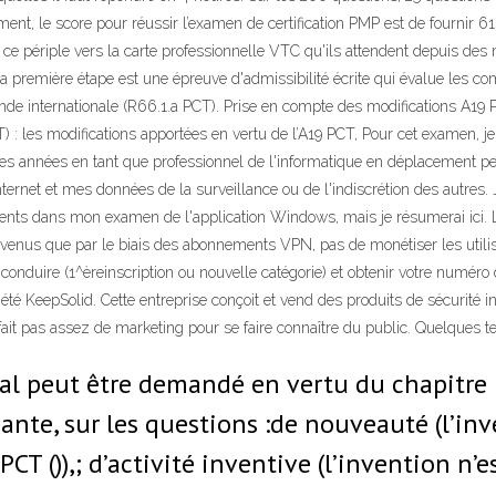
lement, le score pour réussir l’examen de certification PMP est de fournir
ce périple vers la carte professionnelle VTC qu'ils attendent depuis des 
 la première étape est une épreuve d'admissibilité écrite qui évalue les 
ande internationale (R66.1.a PCT). Prise en compte des modifications A19
) : les modifications apportées en vertu de l’A19 PCT, Pour cet examen, j
es années en tant que professionnel de l'informatique en déplacement per
rnet et mes données de la surveillance ou de l'indiscrétion des autres. J'
 clients dans mon examen de l'application Windows, mais je résumerai ici
revenus que par le biais des abonnements VPN, pas de monétiser les util
conduire (1^èreinscription ou nouvelle catégorie) et obtenir votre numér
été KeepSolid. Cette entreprise conçoit et vend des produits de sécurité i
 fait pas assez de marketing pour se faire connaître du public. Quelques t
al peut être demandé en vertu du chapitre I
nte, sur les questions :de nouveauté (l’inv
 PCT ()),; d’activité inventive (l’invention 