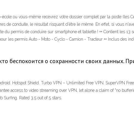
cole ou vous-même recevrez votre dossier complet par la poste (les Cerf
res de conduite, le résultat risquant d'être le même. En effet, si vous n'a
e du permis de conduire sur smartphone et tablette ! ++ Contient les 13 s
s pour les permis Auto - Moto - Cyclo - Camion - Tracteur ++ Inclus des i
 кто беспокоится о сохранности своих данных. 
droid. Hotspot Shield. Turbo VPN – Unlimited Free VPN. SuperVPN Free 
ntee access to video streaming over VPN, let alone a claim of "no buff
Surfing. Rated 3.5 out of 5 stars.