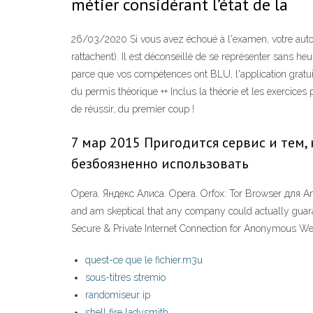
métier considérant l’état de la
26/03/2020 Si vous avez échoué à l'examen, votre auto-é
rattachent). Il est déconseillé de se représenter sans heu
parce que vos compétences ont BLU, l'application gratuit
du permis théorique ++ Inclus la théorie et les exercice
de réussir, du premier coup !
7 мар 2015 Пригодится сервис и тем,
безбоязненно использовать
Opera. Яндекс Алиса. Opera. Orfox: Tor Browser для An
and am skeptical that any company could actually guara
Secure & Private Internet Connection for Anonymous Web 
quest-ce que le fichier.m3u
sous-titres stremio
randomiseur ip
shell fire ladysmith