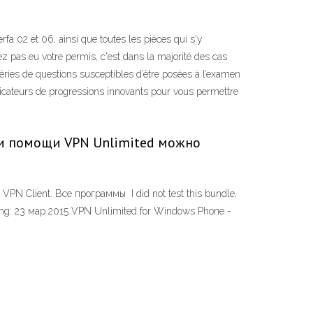
a 02 et 06, ainsi que toutes les pièces qui s'y
vez pas eu votre permis, c'est dans la majorité des cas
éries de questions susceptibles d’être posées à l’examen
ndicateurs de progressions innovants pour vous permettre
При помощи VPN Unlimited можно
VPN Client. Все программы I did not test this bundle,
ering. 23 мар 2015 VPN Unlimited for Windows Phone -