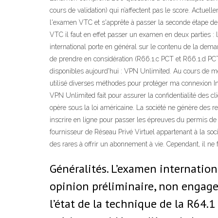
cours de validation) qui n’affectent pas le score. Actuel
l'examen VTC et s'apprête à passer la seconde étape de 
VTC il faut en effet passer un examen en deux parties :
international porte en général sur le contenu de la dem
de prendre en considération (R66.1.c PCT et R66.1.d PCT
disponibles aujourd'hui : VPN Unlimited. Au cours de m
utilisé diverses méthodes pour protéger ma connexion Inte
VPN Unlimited fait pour assurer la confidentialité des
opère sous la loi américaine. La société ne génère des 
inscrire en ligne pour passer les épreuves du permis de 
fournisseur de Réseau Privé Virtuel appartenant à la soci
des rares à offrir un abonnement à vie. Cependant, il ne
Généralités. L’examen internation
opinion préliminaire, non engagea
l’état de la technique de la R64.1