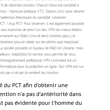
 61 % de réponses exactes. Chacun d'eux est candidat à
mois : l'épreuve pratique VTC. Depuis 2017, pour devenir
compétences théoriques du candidat. L’examen
 PCT / A34 PCT. Pour l’examen, il est également possible
e vais examiner de près l'un des VPN les mieux établis
manent aux États-Unis et dans d'autres pays, j'ai
entrerai plus en détail sur les efforts que KeepSolid
. La société possède un bureau de R&D en Ukraine, mais
isateurs. KeepSolid Ce service vous permet de vous
o d'enregistrement préfectoral VPN Unlimited est un
nformatique pour la protection en ligne. Son VPN est l’un
ests par-ci et par-là rendent les mordus
I du PCT afin d’obtenir une
ention n’a pas d’antériorité dans
n’est pas évidente pour l’homme du