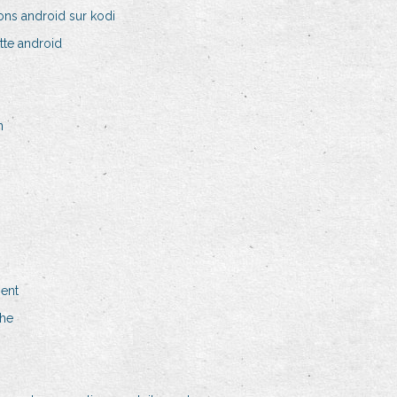
ons android sur kodi
ette android
n
ment
che