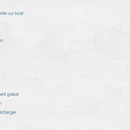
ite sur kodi
éo
nt gratuit
m
lécharger