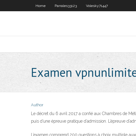
Home
Parrales33123
Volesky71447
Examen vpnunlimit
Author
Le décret du 6 avril 2017 a confié aux Chambres de Métie
puis d’une épreuve pratique d’admission. L’épreuve d’ad
L’examen comprend 200 questions à choix multiple auxque