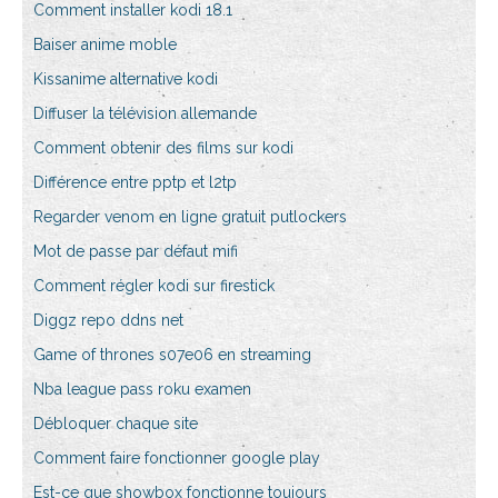
Comment installer kodi 18.1
Baiser anime moble
Kissanime alternative kodi
Diffuser la télévision allemande
Comment obtenir des films sur kodi
Différence entre pptp et l2tp
Regarder venom en ligne gratuit putlockers
Mot de passe par défaut mifi
Comment régler kodi sur firestick
Diggz repo ddns net
Game of thrones s07e06 en streaming
Nba league pass roku examen
Débloquer chaque site
Comment faire fonctionner google play
Est-ce que showbox fonctionne toujours