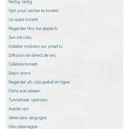
Rarbg. rarbg
Vpn pour cacher le torrent
Un autre torrent
Regarder hbo sur apple tv
Sun nxt roku
Installer mobdro sur smart tv
Diffusion en direct de wrc
Célèbre torrent
Repo stvmc
Regarder ufc 229 gratuit en ligne
Films ace stream
Tunnelbear openvpn
Avaste vpn
Série sans vergogne
Hbo allemagne