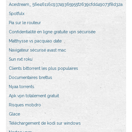
Acestream_ 56e46116c93749365955f2639cfdd49073f8d32a
Spotfulx
Pia sur le routeur
Confidentialité en ligne gratuite vpn sécurisée
Matthysse vs pacquiao date
Navigateur sécurisé avast mac
Sun nxt roku
Clients bittorrent les plus populaires
Documentaires brettus
Nyaa torrents.
Apk vpn totalement gratuit
Risques mobdro
Glace
Téléchargement de kodi sur windows