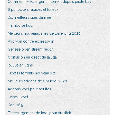
Comment télécharger un torrent depuis pirate bay
6 putlockers rapides et furieux
Dix meilleurs sites danime
Framboise kodi
Meilleurs nouveaux sites de torrenting 2020
Vyprvpn contre expressvpn
Genèse open stream reddit
3 diffusion en direct de la liga
Ipl live en ligne
Kickass torrents nouveau site
Meilleurs addons de film kodi 2020
Addons kodi pour adultes
Unistall kodi
Kodi 16.5
Téléchargement de kodi pour firestick