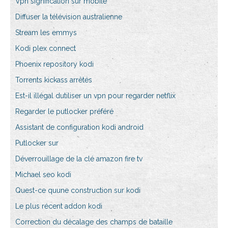
Vpn signification sur mobile
Diffuser la télévision australienne
Stream les emmys
Kodi plex connect
Phoenix repository kodi
Torrents kickass arrêtés
Est-il illégal dutiliser un vpn pour regarder netflix
Regarder le putlocker préféré
Assistant de configuration kodi android
Putlocker sur
Déverrouillage de la clé amazon fire tv
Michael seo kodi
Quest-ce quune construction sur kodi
Le plus récent addon kodi
Correction du décalage des champs de bataille