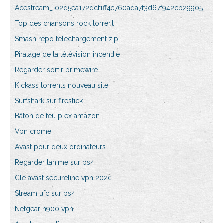
Acestream_ 02d5ea172dcf1ff4c760ada7f3d67f942cb29905
Top des chansons rock torrent
Smash repo téléchargement zip
Piratage de la télévision incendie
Regarder sortir primewire
Kickass torrents nouveau site
Surfshark sur firestick
Bâton de feu plex amazon
Vpn crome
Avast pour deux ordinateurs
Regarder lanime sur ps4
Clé avast secureline vpn 2020
Stream ufc sur ps4
Netgear n900 vpn